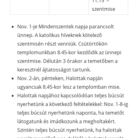
11.15 –
szentmise
Nov. 1-je Mindenszentek napja parancsolt
ünnep. A katolikus híveknek kötelező
szentmisén részt venniük. Csütörtökön
templomunkban 8.45-kor kezdődik az ünnepi
szentmise. Délután 3 órakor a temetőben a
keresztnél ájtatosságot tartunk.
Nov. 2-án, pénteken, Halottak napján
ugyancsak 8.45-kor lesz a templomban mise.
Halottak napjához kapcsolódóan teljes búcsút
nyerhetünk a következő feltételekkel: Nov. 1-8-ig
teljes búcsút nyerhetünk naponta, ha temetőt
látogatunk és imádkozunk a megholtakért.
Szintén teljes búcsút nyerhetünk, ha halottak