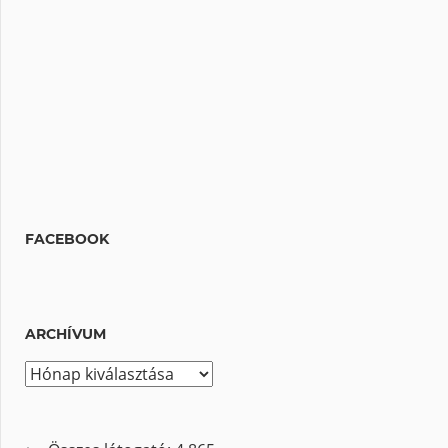
FACEBOOK
ARCHÍVUM
A
r
c