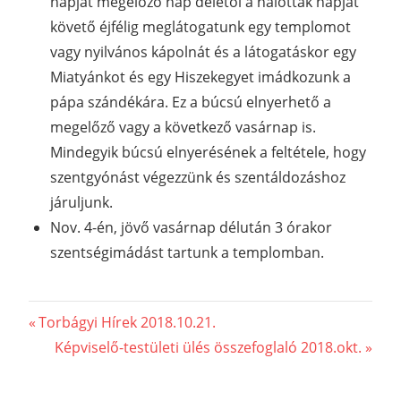
napját megelőző nap delétől a halottak napját
követő éjfélig meglátogatunk egy templomot
vagy nyilvános kápolnát és a látogatáskor egy
Miatyánkot és egy Hiszekegyet imádkozunk a
pápa szándékára. Ez a búcsú elnyerhető a
megelőző vagy a következő vasárnap is.
Mindegyik búcsú elnyerésének a feltétele, hogy
szentgyónást végezzünk és szentáldozáshoz
járuljunk.
Nov. 4-én, jövő vasárnap délután 3 órakor
szentségimádást tartunk a templomban.
Previous
Torbágyi Hírek 2018.10.21.
Bejegyzés
Post:
Next
Képviselő-testületi ülés összefoglaló 2018.okt.
Post:
navigáció