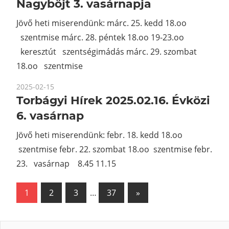
Nagyböjt 3. vasárnapja
Jövő heti miserendünk: márc. 25. kedd 18.oo
szentmise márc. 28. péntek 18.oo 19-23.oo
keresztút szentségimádás márc. 29. szombat
18.oo szentmise
2025-02-15
Torbágyi Hírek 2025.02.16. Évközi
6. vasárnap
Jövő heti miserendünk: febr. 18. kedd 18.oo
szentmise febr. 22. szombat 18.oo szentmise febr.
23. vasárnap 8.45 11.15
1
2
3
…
37
Next
»
Bejegyzés
Posts
navigáció