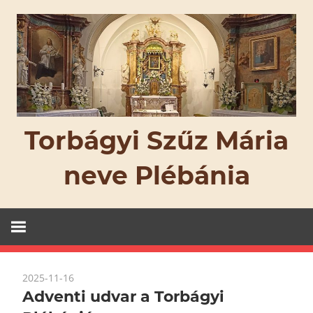
Skip
to
content
Torbágyi Szűz Mária
neve Plébánia
2025-11-16
Adventi udvar a Torbágyi