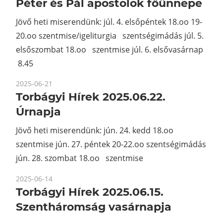
Péter és Pál apostolok főünnepe
Jövő heti miserendünk: júl. 4. elsőpéntek 18.oo 19-
20.oo szentmise/igeliturgia szentségimádás júl. 5.
elsőszombat 18.oo szentmise júl. 6. elsővasárnap
8.45
2025-06-21
Torbágyi Hírek 2025.06.22.
Úrnapja
Jövő heti miserendünk: jún. 24. kedd 18.oo
szentmise jún. 27. péntek 20-22.oo szentségimádás
jún. 28. szombat 18.oo szentmise
2025-06-14
Torbágyi Hírek 2025.06.15.
Szentháromság vasárnapja