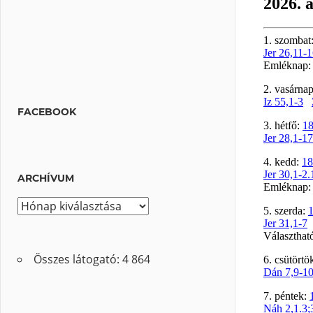
FACEBOOK
ARCHÍVUM
A
r
c
Összes látogató:
4 864
h
í
v