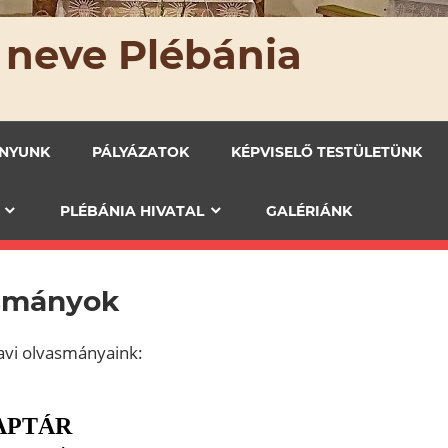
 neve Plébánia
ÁNYUNK
PÁLYÁZATOK
KÉPVISELŐ TESTÜLETÜNK
PLÉBÁNIA HIVATAL
GALÉRIÁNK
smányok
havi olvasmányaink: