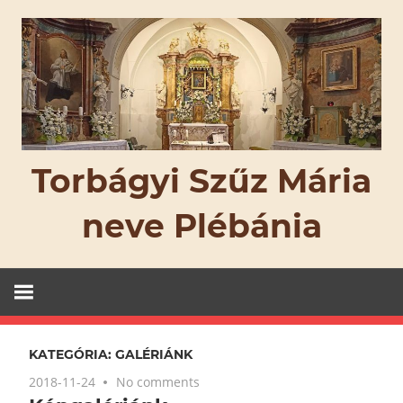
Skip
to
content
Torbágyi Szűz Mária
neve Plébánia
KATEGÓRIA: GALÉRIÁNK
2018-11-24
No comments