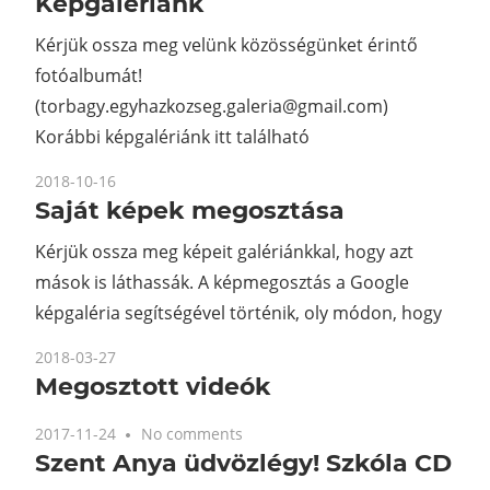
Képgalériánk
Kérjük ossza meg velünk közösségünket érintő
fotóalbumát!
(torbagy.egyhazkozseg.galeria@gmail.com)
Korábbi képgalériánk itt található
2018-10-16
Saját képek megosztása
Kérjük ossza meg képeit galériánkkal, hogy azt
mások is láthassák. A képmegosztás a Google
képgaléria segítségével történik, oly módon, hogy
2018-03-27
Megosztott videók
2017-11-24
No comments
Szent Anya üdvözlégy! Szkóla CD