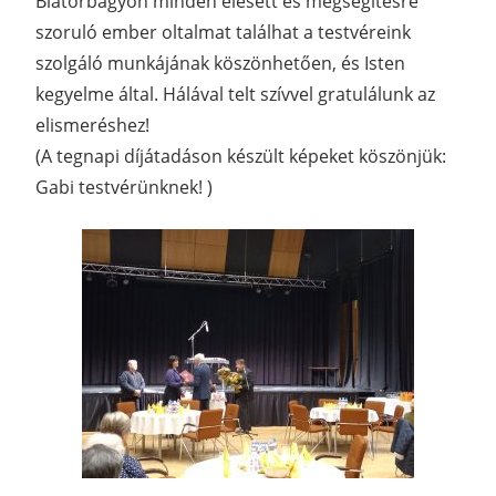
Biatorbágyon minden elesett és megsegítésre
szoruló ember oltalmat találhat a testvéreink
szolgáló munkájának köszönhetően, és Isten
kegyelme által. Hálával telt szívvel gratulálunk az
elismeréshez!
(A tegnapi díjátadáson készült képeket köszönjük:
Gabi testvérünknek! )