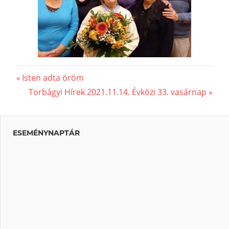
Previous
Isten adta öröm
Bejegyzés
Post:
Next
Torbágyi Hírek 2021.11.14. Évközi 33. vasárnap
Post:
navigáció
ESEMÉNYNAPTÁR