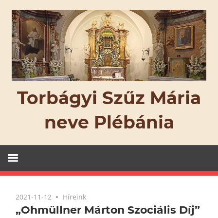
Skip
to
content
Torbágyi Szűz Mária
neve Plébánia
2021-11-12
Híreink
„Ohmüllner Márton Szociális Díj”