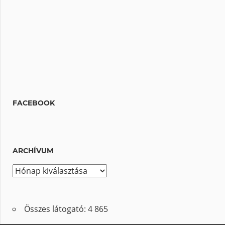
FACEBOOK
ARCHÍVUM
A
r
c
Összes látogató:
4 865
h