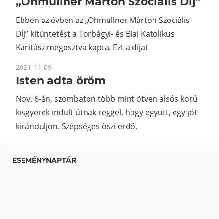
„Ohmüllner Márton Szociális Díj”
Ebben az évben az „Ohmüllner Márton Szociális
Díj” kitüntetést a Torbágyi- és Biai Katolikus
Karitász megosztva kapta. Ezt a díjat
2021-11-09
Isten adta öröm
Nov. 6-án, szombaton több mint ötven alsós korú
kisgyerek indult útnak reggel, hogy együtt, egy jót
kiránduljon. Szépséges őszi erdő,
ESEMÉNYNAPTÁR