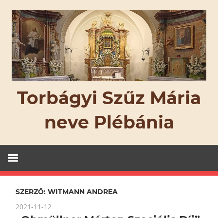
Skip
to
content
Torbágyi Szűz Mária
neve Plébánia
SZERZŐ:
WITMANN ANDREA
2021-11-12