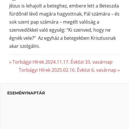
Jézus is lehajolt a beteghez, embere lett a Beteszda
fürdőnél lévő magára hagyottnak, Pál számára – és
sok szent pap számára – megélt valóság a
szenvedőkkel való egység: “Ki szenved, hogy ne
égnék vele?” Az egyház a betegekben Krisztusnak
akar szolgálni.
Previous
Torbágyi Hírek 2024.11.17. Évközi 33. vasárnap
Bejegyzés
Post:
Next
Torbágyi Hírek 2025.02.16. Évközi 6. vasárnap
Post:
navigáció
ESEMÉNYNAPTÁR