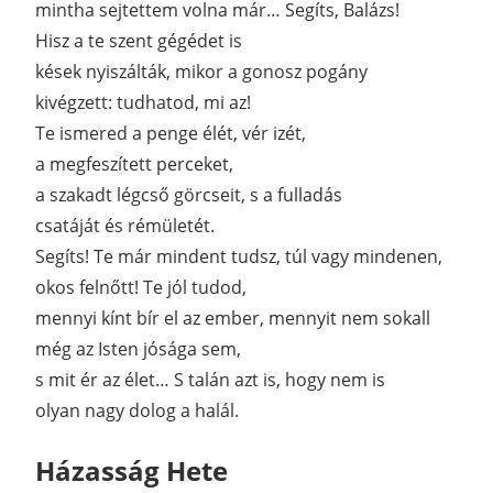
mintha sejtettem volna már… Segíts, Balázs!
Hisz a te szent gégédet is
kések nyiszálták, mikor a gonosz pogány
kivégzett: tudhatod, mi az!
Te ismered a penge élét, vér izét,
a megfeszített perceket,
a szakadt légcső görcseit, s a fulladás
csatáját és rémületét.
Segíts! Te már mindent tudsz, túl vagy mindenen,
okos felnőtt! Te jól tudod,
mennyi kínt bír el az ember, mennyit nem sokall
még az Isten jósága sem,
s mit ér az élet… S talán azt is, hogy nem is
olyan nagy dolog a halál.
Házasság Hete