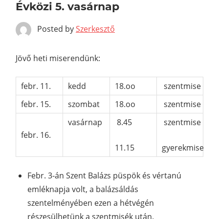
Évközi 5. vasárnap
Posted by
Szerkesztő
Jövő heti miserendünk:
febr. 11.
kedd
18.oo
szentmise
febr. 15.
szombat
18.oo
szentmise
vasárnap
8.45
szentmise
febr. 16.
11.15
gyerekmise
Febr. 3-án Szent Balázs püspök és vértanú
emléknapja volt, a balázsáldás
szentelményében ezen a hétvégén
részesülhetünk a szentmisék után.