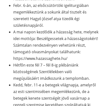
Febr. 6-án, az elsőcsütörtöki igeliturgiában
megemlékeztünk a sokunk által tisztelt és
szeretett Hagyó József atya tizedik égi
születésnapjáról.
A mai napon kezdődik a házasság hete, melynek
idei mottója: Beszélgessetek a házasságotokért!
Számtalan rendezvényen vehetünk részt,
támogató olvasmányokat találhatunk:
https://www.hazassaghete.hu/
Hétfőn este fél 7 – fél 8-ig plébániánk
közösségének Szentlélekben való
megújulásáért imádkozunk a templomban.
Kedd, febr. 11-e a betegek világnapja, amelyről
az esti szentmisében megemlékezünk, de a
betegek kenete szentségét jövő vasárnap a
reggeli szentmise keretében szolgáltatjuk ki