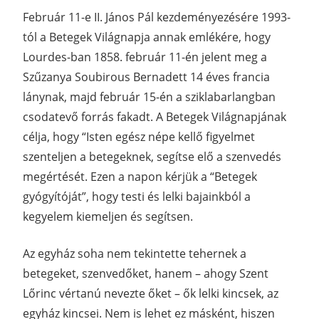
Február 11-e II. János Pál kezdeményezésére 1993-
tól a Betegek Világnapja annak emlékére, hogy
Lourdes-ban 1858. február 11-én jelent meg a
Szűzanya Soubirous Bernadett 14 éves francia
lánynak, majd február 15-én a sziklabarlangban
csodatevő forrás fakadt. A Betegek Világnapjának
célja, hogy “Isten egész népe kellő figyelmet
szenteljen a betegeknek, segítse elő a szenvedés
megértését. Ezen a napon kérjük a “Betegek
gyógyítóját”, hogy testi és lelki bajainkból a
kegyelem kiemeljen és segítsen.
Az egyház soha nem tekintette tehernek a
betegeket, szenvedőket, hanem – ahogy Szent
Lőrinc vértanú nevezte őket – ők lelki kincsek, az
egyház kincsei. Nem is lehet ez másként, hiszen