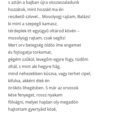
s aztán a bajban újra visszaszaladunk
hozzátok, mint hozzád ma én
reszkető szívvel… Mosolyogj rajtam, Balázs!
ki mint a szepegő kamasz,
térdeplek itt együgyű oltárod kövén –
mosolyogj rajtam, csak segíts!
Mert orv betegség öldös íme engemet
és fojtogatja torkomat,
gégém szűkül, levegőm egyre fogy, tüdőm
zihál, s mint aki hegyre hág,
mind nehezebben kúszva, vagy terhet cipel,
kifulva, akként élek én
örökös lihegésben. S már az orvosok
kése fenyeget, rossz nyakam
fölvágni, melyet hajdan oly megadón
hajtottam gyertyáid közé,