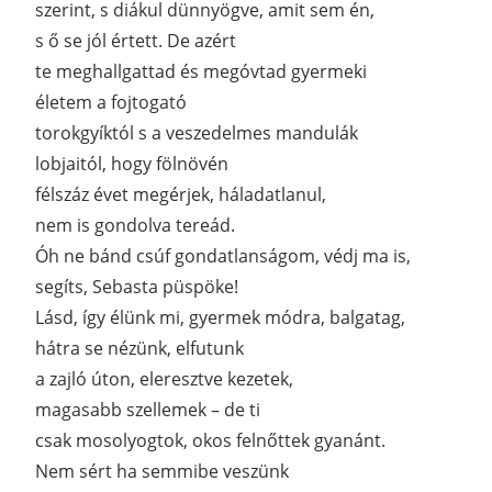
szerint, s diákul dünnyögve, amit sem én,
s ő se jól értett. De azért
te meghallgattad és megóvtad gyermeki
életem a fojtogató
torokgyíktól s a veszedelmes mandulák
lobjaitól, hogy fölnövén
félszáz évet megérjek, háladatlanul,
nem is gondolva tereád.
Óh ne bánd csúf gondatlanságom, védj ma is,
segíts, Sebasta püspöke!
Lásd, így élünk mi, gyermek módra, balgatag,
hátra se nézünk, elfutunk
a zajló úton, eleresztve kezetek,
magasabb szellemek – de ti
csak mosolyogtok, okos felnőttek gyanánt.
Nem sért ha semmibe veszünk