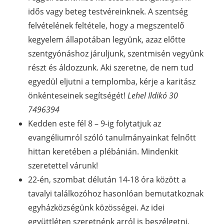
idős vagy beteg testvéreinknek. A szentség
felvételének feltétele, hogy a megszentelő
kegyelem állapotában legyünk, azaz előtte
szentgyónáshoz járuljunk, szentmisén vegyünk
részt és áldozzunk. Aki szeretne, de nem tud
egyedül eljutni a templomba, kérje a karitász
önkénteseinek segítségét!
Lehel Ildikó 30
7496394
Kedden este fél 8 – 9-ig folytatjuk az
evangéliumról szóló tanulmányainkat felnőtt
hittan keretében a plébánián. Mindenkit
szeretettel várunk!
22-én, szombat délután 14-18 óra között a
tavalyi találkozóhoz hasonlóan bemutatkoznak
egyházközségünk közösségei. Az idei
együttléten szeretnénk arról is beszélgetni,