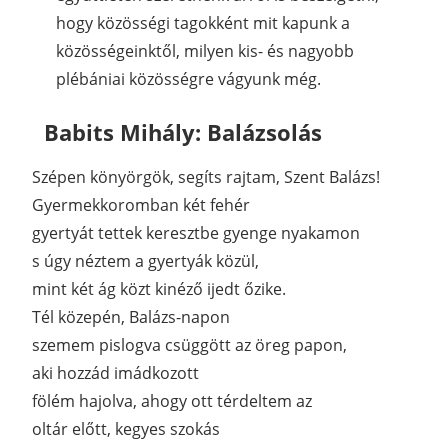
hogy közösségi tagokként mit kapunk a
közösségeinktől, milyen kis- és nagyobb
plébániai közösségre vágyunk még.
Babits Mihály: Balázsolás
Szépen könyörgök, segíts rajtam, Szent Balázs!
Gyermekkoromban két fehér
gyertyát tettek keresztbe gyenge nyakamon
s úgy néztem a gyertyák közül,
mint két ág közt kinéző ijedt őzike.
Tél közepén, Balázs-napon
szemem pislogva csüggött az öreg papon,
aki hozzád imádkozott
fölém hajolva, ahogy ott térdeltem az
oltár előtt, kegyes szokás