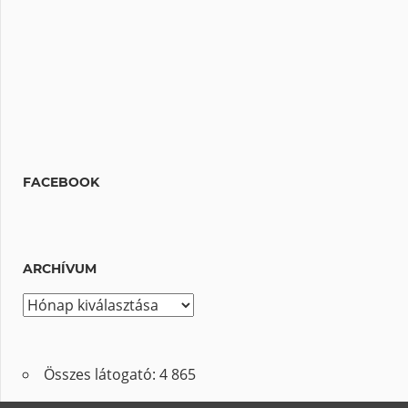
FACEBOOK
ARCHÍVUM
A
r
c
Összes látogató:
4 865
h
í