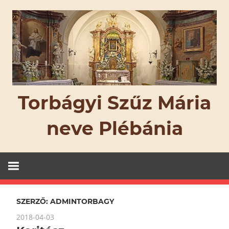
Skip
to
content
Torbágyi Szűz Mária
neve Plébánia
SZERZŐ:
ADMINTORBAGY
2018-04-03