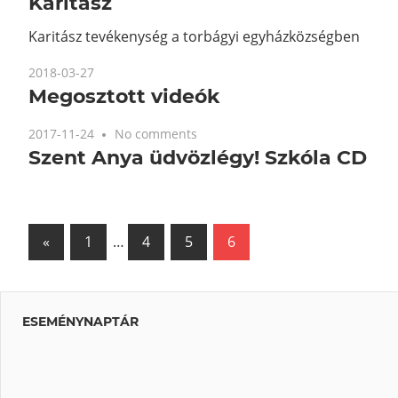
Karitász
Karitász tevékenység a torbágyi egyházközségben
2018-03-27
Megosztott videók
2017-11-24
No comments
Szent Anya üdvözlégy! Szkóla CD
«
Previous
1
…
4
5
6
Bejegyzés
Posts
navigáció
ESEMÉNYNAPTÁR