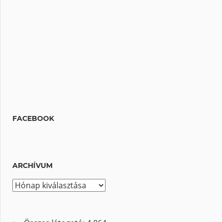
FACEBOOK
ARCHÍVUM
A
r
c