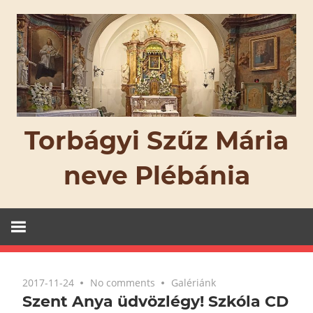
Skip
to
content
Torbágyi Szűz Mária
neve Plébánia
2017-11-24
No comments
Galériánk
Szent Anya üdvözlégy! Szkóla CD