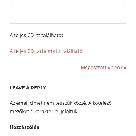
A teljes CD itt található:
A teljes CD tartalma itt található
Next
Megosztott videók
Bejegyzés
Post:
navigáció
LEAVE A REPLY
Az email címet nem tesszük közzé.
A kötelező
mezőket
*
karakterrel jelöltük
Hozzászólás