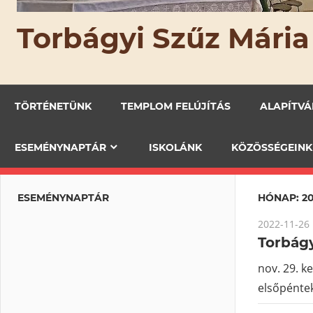
Torbágyi Szűz Mária
TÖRTÉNETÜNK
TEMPLOM FELÚJÍTÁS
ALAPÍTV
ESEMÉNYNAPTÁR
ISKOLÁNK
KÖZÖSSÉGEINK
ESEMÉNYNAPTÁR
HÓNAP: 2
2022-11-26
Torbágy
nov. 29. k
elsőpéntek