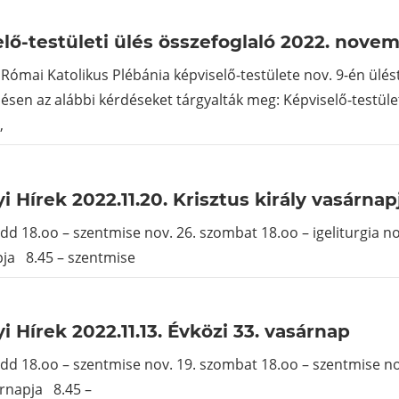
lő-testületi ülés összefoglaló 2022. nove
Római Katolikus Plébánia képviselő-testülete nov. 9-én ülést
sen az alábbi kérdéseket tárgyalták meg: Képviselő-testü
,
i Hírek 2022.11.20. Krisztus király vasárnap
edd 18.oo – szentmise nov. 26. szombat 18.oo – igeliturgia no
pja 8.45 – szentmise
i Hírek 2022.11.13. Évközi 33. vasárnap
edd 18.oo – szentmise nov. 19. szombat 18.oo – szentmise nov
árnapja 8.45 –