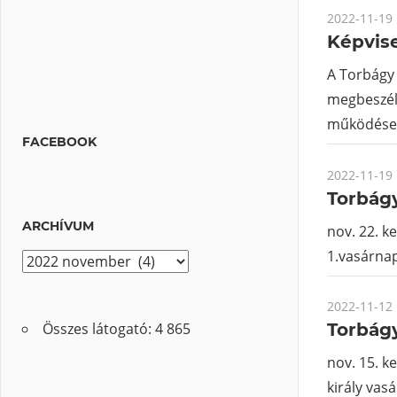
2022-11-19
Képvise
A Torbágy 
megbeszélé
működése
FACEBOOK
2022-11-19
Torbágy
ARCHÍVUM
nov. 22. k
1.vasárna
A
r
2022-11-12
c
Összes látogató:
4 865
Torbágy
h
í
nov. 15. k
v
király vas