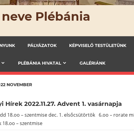
 neve Plébánia
ÁNYUNK
PÁLYÁZATOK
KÉPVISELŐ TESTÜLETÜNK
PLÉBÁNIA HIVATAL
GALÉRIÁNK
022 NOVEMBER
i Hírek 2022.11.27. Advent 1. vasárnapja
edd 18.oo – szentmise dec. 1. elsőcsütörtök 6.oo – rorate mi
 18.oo – szentmise