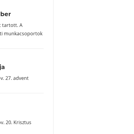
mber
 tartott. A
leti munkacsoportok
ja
v. 27. advent
. 20. Krisztus