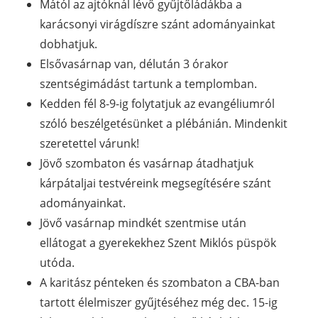
Mától az ajtóknál lévő gyűjtőládákba a
karácsonyi virágdíszre szánt adományainkat
dobhatjuk.
Elsővasárnap van, délután 3 órakor
szentségimádást tartunk a templomban.
Kedden fél 8-9-ig folytatjuk az evangéliumról
szóló beszélgetésünket a plébánián. Mindenkit
szeretettel várunk!
Jövő szombaton és vasárnap átadhatjuk
kárpátaljai testvéreink megsegítésére szánt
adományainkat.
Jövő vasárnap mindkét szentmise után
ellátogat a gyerekekhez Szent Miklós püspök
utóda.
A karitász pénteken és szombaton a CBA-ban
tartott élelmiszer gyűjtéséhez még dec. 15-ig