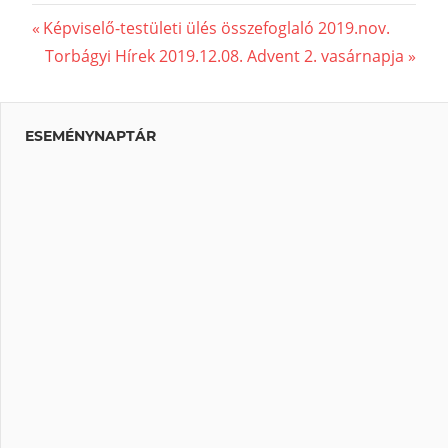
Previous
Képviselő-testületi ülés összefoglaló 2019.nov.
Bejegyzés
Post:
Next
Torbágyi Hírek 2019.12.08. Advent 2. vasárnapja
Post:
navigáció
ESEMÉNYNAPTÁR