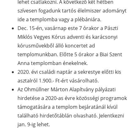
lehet csatlakozni. A következő két hétben
szívesen fogadunk tartós élelmiszer adományt
ide a templomba vagy a plébániára.
Dec. 15-én, vasárnap este 7 órakor a Pászti
Miklós Vegyes Kórus adventi és karácsonyi
kórusművekből álló koncertet ad
templomunkban. Előtte 5 órakor a Biai Szent
Anna templomban énekelnek.
2020. évi családi naptár a sekrestye előtti kis
asztalról 1.900.- Ft-ért vásárolható.
Az Ohmüllner Márton Alapítvány pályázati
hirdetése a 2020-as évre közösségi programok
támogatására a templom bejáratánál kívül
található hirdetőtáblán olvasható. Jelentkezni
jan. 9-ig lehet.