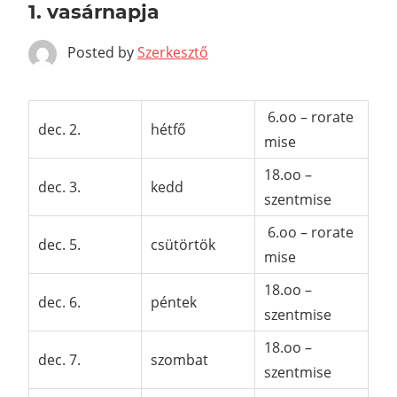
1. vasárnapja
Posted by
Szerkesztő
6.oo – rorate
dec. 2.
hétfő
mise
18.oo –
dec. 3.
kedd
szentmise
6.oo – rorate
dec. 5.
csütörtök
mise
18.oo –
dec. 6.
péntek
szentmise
18.oo –
dec. 7.
szombat
szentmise