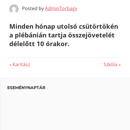
Posted by
AdminTorbagy
Minden hónap utolsó csütörtökén
a plébánián tartja összejövetelét
délelőtt 10 órakor.
Previous
Karitász
Next
Szkóla
Bejegyzés
Post:
Post:
navigáció
ESEMÉNYNAPTÁR