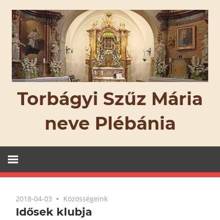
Skip
to
content
Torbágyi Szűz Mária
neve Plébánia
2018-04-03
Közösségeink
Idősek klubja