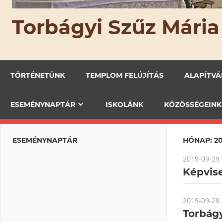
Torbágyi Szűz Mária
TÖRTÉNETÜNK
TEMPLOM FELÚJÍTÁS
ALAPÍTV
ESEMÉNYNAPTÁR
ISKOLÁNK
KÖZÖSSÉGEINK
ESEMÉNYNAPTÁR
HÓNAP: 2
2019-09-29
Képvise
2019-09-28
Torbágy